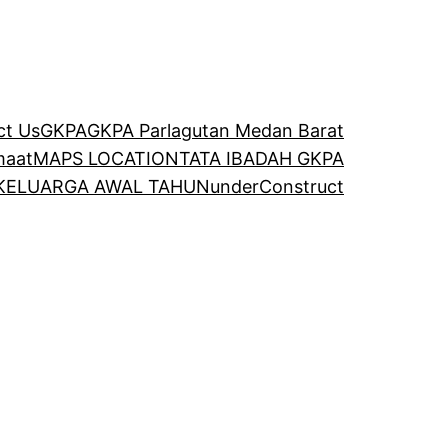
ct Us
GKPA
GKPA Parlagutan Medan Barat
maat
MAPS LOCATION
TATA IBADAH GKPA
 KELUARGA AWAL TAHUN
underConstruct