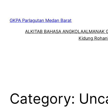
Skip
to
content
GKPA Parlagutan Medan Barat
ALKITAB BAHASA ANGKOLA
ALMANAK 
Kidung Rohan
Category:
Unc