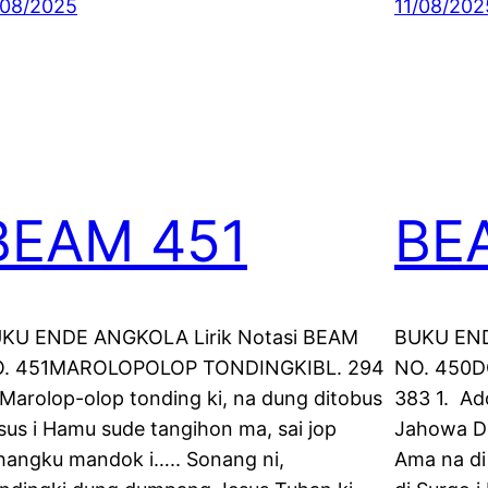
/08/2025
11/08/202
BEAM 451
BE
KU ENDE ANGKOLA Lirik Notasi BEAM
BUKU END
. 451MAROLOPOLOP TONDINGKIBL. 294
NO. 450D
 Marolop-olop tonding ki, na dung ditobus
383 1. Ad
sus i Hamu sude tangihon ma, sai jop
Jahowa Deb
hangku mandok i….. Sonang ni,
Ama na di 