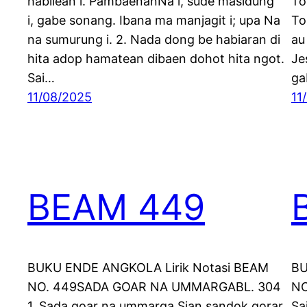
habilean i. PambaenanNa i, sude masidung
To
i, gabe sonang. Ibana ma manjagit i; upa Na
To
na sumurung i. 2. Nada dong be habiaran di
au
hita adop hamatean dibaen dohot hita ngot.
Je
Sai…
ga
11/08/2025
11
BEAM 449
BUKU ENDE ANGKOLA Lirik Notasi BEAM
BU
NO. 449SADA GOAR NA UMMARGABL. 304
NO
1. Sada goar na ummarga Sian sandok gorar
Sa