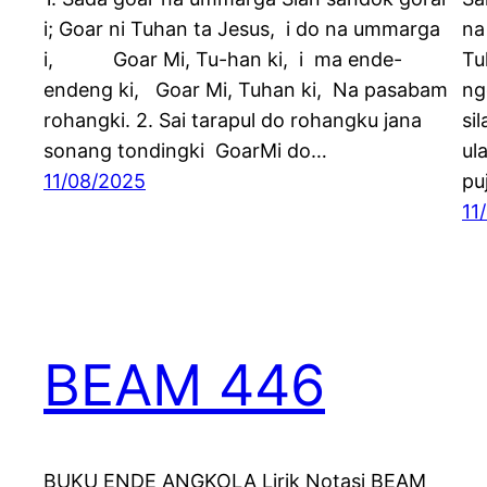
i; Goar ni Tuhan ta Jesus, i do na ummarga
na
i, Goar Mi, Tu-han ki, i ma ende-
Tu
endeng ki, Goar Mi, Tuhan ki, Na pasabam
ng
rohangki. 2. Sai tarapul do rohangku jana
si
sonang tondingki GoarMi do…
ul
11/08/2025
pu
11
BEAM 446
BUKU ENDE ANGKOLA Lirik Notasi BEAM