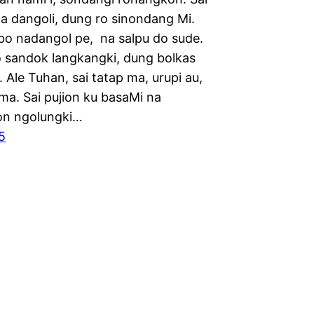
na dangoli, dung ro sinondang Mi.
bo nadangol pe, na salpu do sude.
 sandok langkangki, dung bolkas
 Ale Tuhan, sai tatap ma, urupi au,
ma. Sai pujion ku basaMi na
on ngolungki…
5