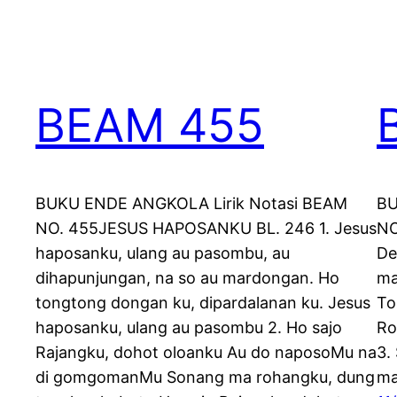
BEAM 455
BUKU ENDE ANGKOLA Lirik Notasi BEAM
BU
NO. 455JESUS HAPOSANKU BL. 246 1. Jesus
NO
haposanku, ulang au pasombu, au
De
dihapunjungan, na so au mardongan. Ho
ma
tongtong dongan ku, dipardalanan ku. Jesus
To
haposanku, ulang au pasombu 2. Ho sajo
Ro
Rajangku, dohot oloanku Au do naposoMu na
3.
di gomgomanMu Sonang ma rohangku, dung
ma