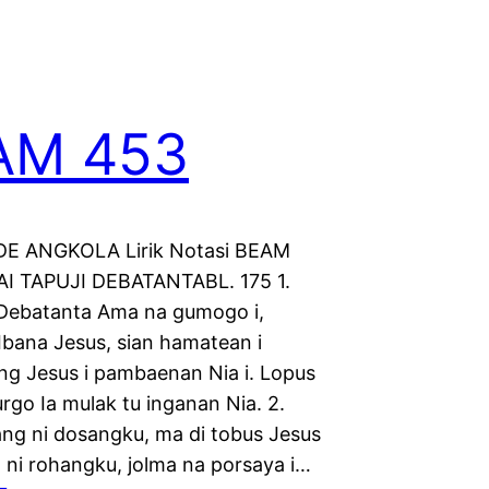
AM 453
E ANGKOLA Lirik Notasi BEAM
AI TAPUJI DEBATANTABL. 175 1.
i Debatanta Ama na gumogo i,
Ibana Jesus, sian hamatean i
ng Jesus i pambaenan Nia i. Lopus
rgo Ia mulak tu inganan Nia. 2.
ng ni dosangku, ma di tobus Jesus
bo ni rohangku, jolma na porsaya i…