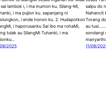
 sai lambok i, i ma inumon ku. Silang-Mi,
salpu do 
hanki, i ma pujion ku. sapanjang ni
Nahancit 
olungkon, i ende honon ku. 2. Hudapotkon
Torang do
langMi, i haporusanku Sai ibo ma rohaMi,
au tusi…….
ang tulak au SilangMi Tuhanki, i ma
sondangi 
jionku…
manyarih
/08/2025
11/08/202