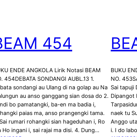
BEAM 454
BE
KU ENDE ANGKOLA Lirik Notasi BEAM
BUKU END
. 454DEBATA SONDANGI AUBL.13 1.
NO. 453S
bata sondangi au Ulang di na golap au Na
Sai tapuj
lungun au anso ganggang sian dosa do 2.
Dipangot 
ndi bo pamatangki, ba-en ma badia i,
Tarpasidu
hangki paias ma, anso prangengki tama.
naek tu Su
 Sai rumari rohangki sian hageduhan i, Ro
Anggo uta
 Ho ingani i, sai rajai ma disi. 4. Dung…
i. I do la