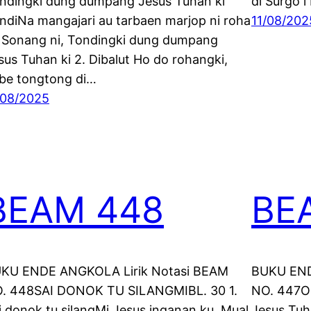
ndingki dung dumpang Jesus Tuhan ki
di Surgo 
ndiNa mangajari au tarbaen marjop ni roha
11/08/202
 Sonang ni, Tondingki dung dumpang
sus Tuhan ki 2. Dibalut Ho do rohangki,
be tongtong di…
/08/2025
BEAM 448
BE
KU ENDE ANGKOLA Lirik Notasi BEAM
BUKU END
. 448SAI DONOK TU SILANGMIBL. 30 1.
NO. 447O
i donok tu silangMi Jesus inganan ku. Mual
Jesus Tuh