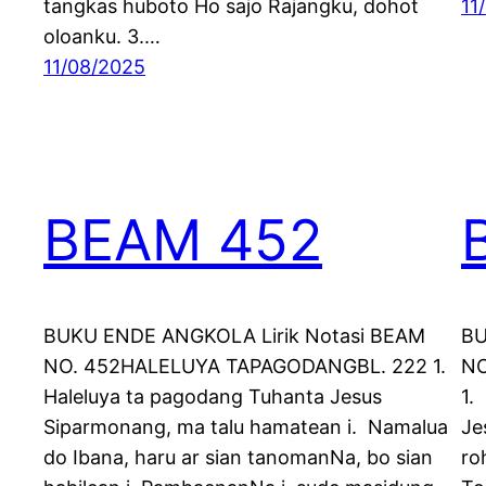
tangkas huboto Ho sajo Rajangku, dohot
11
oloanku. 3.…
11/08/2025
BEAM 452
BUKU ENDE ANGKOLA Lirik Notasi BEAM
BU
NO. 452HALELUYA TAPAGODANGBL. 222 1.
NO
Haleluya ta pagodang Tuhanta Jesus
1.
Siparmonang, ma talu hamatean i. Namalua
Je
do Ibana, haru ar sian tanomanNa, bo sian
ro