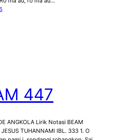
i Ro ma au, ro ma au…
5
AM 447
E ANGKOLA Lirik Notasi BEAM
 JESUS TUHANNAMI IBL. 333 1. O
an nami i, sondangi rohangkon. Sai