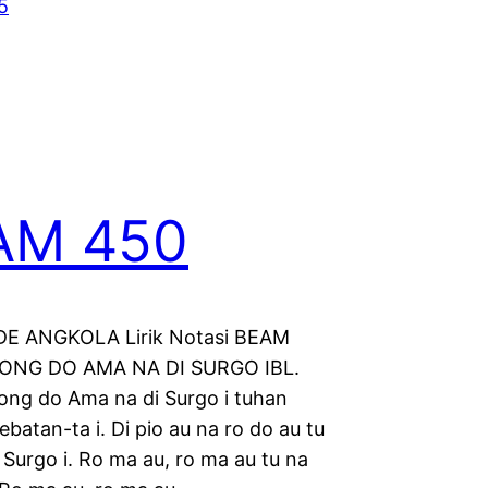
5
AM 450
E ANGKOLA Lirik Notasi BEAM
ONG DO AMA NA DI SURGO IBL.
ong do Ama na di Surgo i tuhan
atan-ta i. Di pio au na ro do au tu
Surgo i. Ro ma au, ro ma au tu na